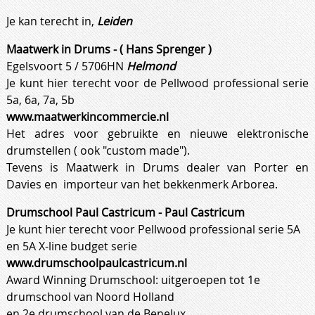
Je kan terecht in,
Leiden
Maatwerk in Drums - ( Hans Sprenger )
Egelsvoort 5 / 5706HN
Helmond
Je kunt hier terecht voor de Pellwood professional serie
5a, 6a, 7a, 5b
www.maatwerkincommercie.nl
Het adres voor gebruikte en nieuwe elektronische
drumstellen ( ook "custom made").
Tevens is Maatwerk in Drums dealer van Porter en
Davies en importeur van het bekkenmerk Arborea.
Drumschool Paul Castricum - Paul Castricum
Je kunt hier terecht voor Pellwood professional serie 5A
en 5A X-line budget serie
www.drumschoolpaulcastricum.nl
Award Winning Drumschool: uitgeroepen tot 1e
drumschool van Noord Holland
en 2e drumschool van de Benelux